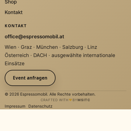
Shop
Kontakt
KONTAKT
office@espressomobil.at
Wien · Graz · München · Salzburg · Linz
Österreich · DACH · ausgewählte internationale
Einsätze
Event anfragen
© 2026 Espressomobil. Alle Rechte vorbehalten.
CRAFTED WITH
♥
BY
MSITC
Impressum
Datenschutz