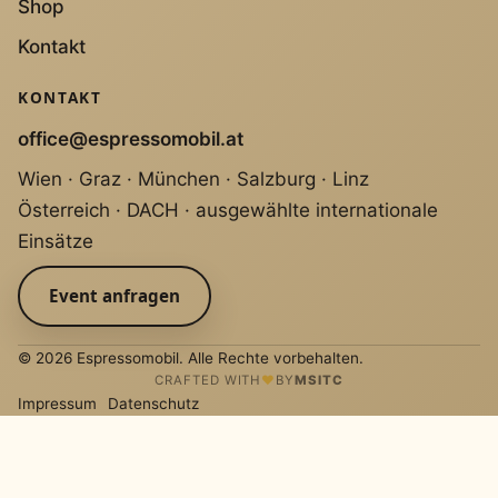
Shop
Kontakt
KONTAKT
office@espressomobil.at
Wien · Graz · München · Salzburg · Linz
Österreich · DACH · ausgewählte internationale
Einsätze
Event anfragen
© 2026 Espressomobil. Alle Rechte vorbehalten.
CRAFTED WITH
♥
BY
MSITC
Impressum
Datenschutz