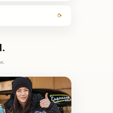
.
en.