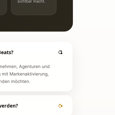
.
sichtbar macht.
Beats?
ernehmen, Agenturen und
g mit Markenaktivierung,
inden möchten.
werden?