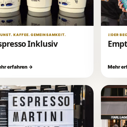
UNST. KAFFEE. GEMEINSAMKEIT.
DER BE
spresso Inklusiv
Empt