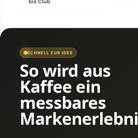
bis Club
SCHNELL ZUR IDEE
So wird aus
Kaffee ein
messbares
Markenerlebni