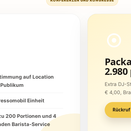
KONFERENZEN UND KONGRESSE
Packa
2.980
timmung auf Location
Extra DJ-S
 Publikum
€ 4,00, Br
ressomobil Einheit
Rückruf
zu 200 Portionen und 4
nden Barista-Service