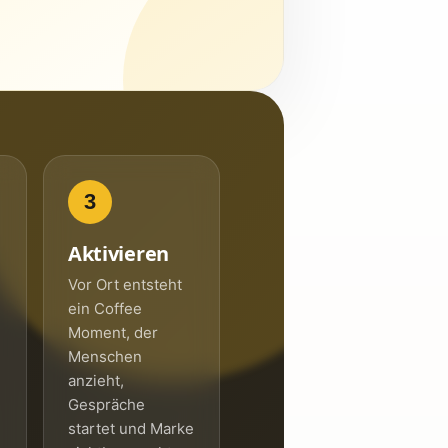
3
Aktivieren
Vor Ort entsteht
ein Coffee
Moment, der
Menschen
anzieht,
Gespräche
startet und Marke